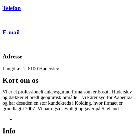
Telefon
61 65 78 11
E-mail
info@nyanlaegning.dk
Adresse
Langdræt 1, 6100 Haderslev
Kort om os
Vi er et professionelt anlægsgartnerfirma som er bosat i Haderslev
og dækker et bredt geografisk område – vi kører syd for Aabenraa
og har desuden en stor kundekreds i Kolding, hvor firmaet er
grundlagt i 2007. Vi har også jævnligt opgaver på Sjælland.
Info