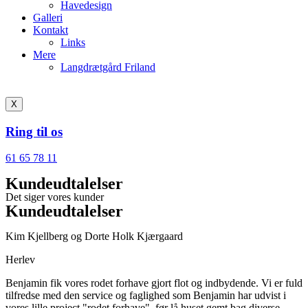
Havedesign
Galleri
Kontakt
Links
Mere
Langdrætgård Friland
X
Ring til os
61 65 78 11
Kundeudtalelser
Det siger vores kunder
Kundeudtalelser
Kim Kjellberg og Dorte Holk Kjærgaard
Herlev
Benjamin fik vores rodet forhave gjort flot og indbydende. Vi er fuld
tilfredse med den service og faglighed som Benjamin har udvist i
vores lille project "rodet forhave", før lå huset gemt bag diverse