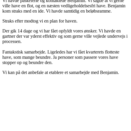
Vi havde påskeferie og kontaktede Benjamin. Vi sagde at vi gerne
ville have en flot, og en næsten vedligeholdelsesfri have. Benjamin
kom straks med en ide. Vi havde samtidig en beløbsramme.
Straks efter modtog vi en plan for haven.
Der gik 14 dage og vi har fået opfyldt vores ønsker. Vi havde en
gartner der var yderst effektiv og som gerne ville vejlede undervejs i
processen.
​Fantakstisk samarbejde. Ligeledes har vi fået kvarterets flotteste
have, som mange beundre. Ja personer som passere vores have
stopper op og beundre den.​
Vi kan på det anbefale at etablere et samarbejde med Benjamin.