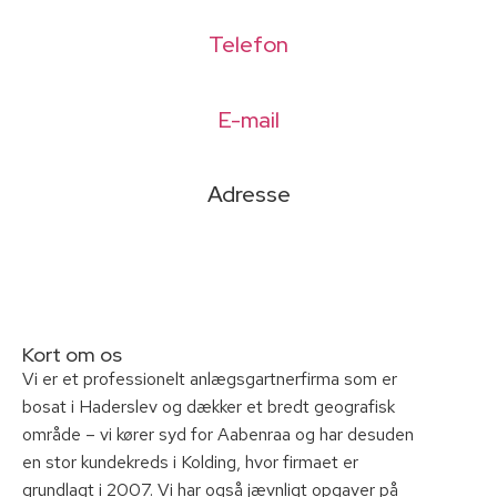
Telefon
61 65 78 11
E-mail
info@nyanlaegning.dk
Adresse
Langdræt 1, 6100 Haderslev
Kort om os
Vi er et professionelt anlægsgartnerfirma som er
bosat i Haderslev og dækker et bredt geografisk
område – vi kører syd for Aabenraa og har desuden
en stor kundekreds i Kolding, hvor firmaet er
grundlagt i 2007. Vi har også jævnligt opgaver på