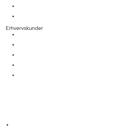
Beplantning
Havetrapper
Erhvervskunder
Nyanlægning
Vedligeholdelse
Græplæner
Belægning
Maskiner
Copyright © ​​Birkkjærs Nyanlægning og Havevedligeholdelse 2023
CVR: 30662377