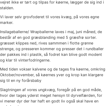
vejret ikke er tørt og tilpas for køerne, lægger de sig ind i
stalden.
Vi laver selv grovfoderet til vores kvæg, på vores egne
marker.
Insilageballerne/ Wrapballerne laves i maj, juni måned, de
består af en god græsblanding med 5 græsfrø sorter.
græsset klippes ned, rives sammmen i flotte grønne
strenge, og presseren kommer og presser det i rundballer
der pakkes ind i plastik, så fodret kan blive godt modent
og klar til vinterfodringerne.
Med tiden vokser kalvene og de tages fra køerne, omkring
Oktober/november, så køernes yver og krop kan klargøre
sig til en ny forårsbaby
Slagtningen af vores ungkvæg, foregår på en god måde,
hvor der tages yderst meget hensyn til dyrvelfærden, for
vi mener dyr der har haft en godt liv også skal have en