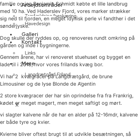
familie og jeg Benjamin Schmidt købte et lille landbrug
Arbejdsområder
med 10 ha. Ved Haderslev Fjord, vores marker strækker
Træfældning/beskæring
sig ned til fjorden, en meget idyllisk perle vi fandther i det
Havedesign
sønderjyske.
Galleri
Dog skulle der ryddes op, og renoveres rundt omkring på
Kontakt
gården og inde i bygningerne.
Links
Gennem årene, har vi renoveret stuehuset og bygget en
Mere
lade til i 2018, hvor vores frilands kvæg bor.
Langdrætgård Friland
Vi har 2 kvægracer på Langdræt​gård, de brune
Limousiner og de lyse Blonde de A’gentin
2 store kvægracer der har sin oprindelse fra fra Frankrig,
kødet er meget magert, men meget saftigt og mørt.
X
vi slagter kalvene når de har en alder på 12-16mdr, kalvene
er både tyre og kvier.
Kvierne bliver oftest brugt til at udvikle besætningen, så