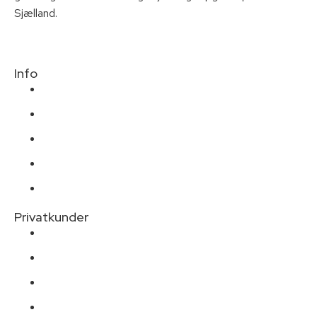
Sjælland.
Info
Profil
Galleri
Kundeudtalelser
Links
Kontakt
Privatkunder
Nyanlægning
Vedligeholdelse
Terasser
Indkørsler