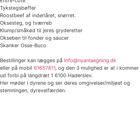
​Entre-cote
​Tykstegsbøffer
​Roostbeef af inderlåret, snørret.
​Oksesteg, og tværreb
Klump/småkød til jeres gryderetter
​Okseben til fonder og saucer
​Skanker Osse-Buco
​Bestillinger kan lægges på
Info@nyanlaegning.dk
​eller på mobil
61657811
, og den 3 mulighed er at i kommer
ud forbi på langdræt 1 6100 Haderslev.
​Her møder i dyrene og ser deres omgivelser/miljøet og
stemningen, dyrevelfærden.