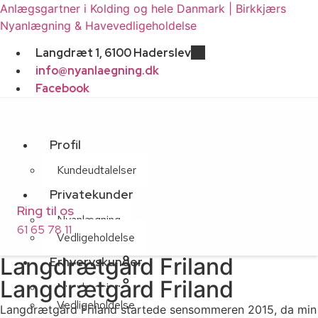
Anlægsgartner i Kolding og hele Danmark | Birkkjærs
Nyanlægning & Havevedligeholdelse
Langdræt 1, 6100 Haderslev
info@nyanlaegning.dk
Facebook
Profil
Kundeudtalelser
Privatekunder
Ring til os
Nyanlægning
61 65 78 11
Vedligeholdelse
Langdrætgård Friland
Erhvervskunder
Langdrætgård Friland
Nyanlægning
Vedligeholdelse
Langdrætgård Friland startede sensommeren 2015, da min