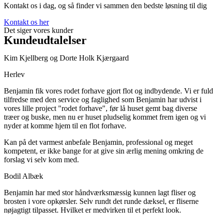
Kontakt os i dag, og så finder vi sammen den bedste løsning til dig
Kontakt os her
Det siger vores kunder
Kundeudtalelser
Kim Kjellberg og Dorte Holk Kjærgaard
Herlev
Benjamin fik vores rodet forhave gjort flot og indbydende. Vi er fuld
tilfredse med den service og faglighed som Benjamin har udvist i
vores lille project "rodet forhave", før lå huset gemt bag diverse
træer og buske, men nu er huset pludselig kommet frem igen og vi
nyder at komme hjem til en flot forhave.
Kan på det varmest anbefale Benjamin, professional og meget
kompetent, er ikke bange for at give sin ærlig mening omkring de
forslag vi selv kom med.
Bodil Albæk
Benjamin har med stor håndværksmæssig kunnen lagt fliser og
brosten i vore opkørsler. Selv rundt det runde dæksel, er fliserne
nøjagtigt tilpasset. Hvilket er medvirken til et perfekt look.