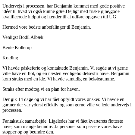
Undervejs i processen, har Benjamin kommet med gode positive
idéer til hvad vi også kunne gøre.Dejligt med friske øjne,gode
kvalificerede indput og hænder til at udføre opgaven ttil UG.
Hermed vore bedste anbefalinger til Benjamin.
​Venligst Bodil Albæk.
Bente Kollerup
Kolding
Vi havde påskeferie og kontaktede Benjamin. Vi sagde at vi gerne
ville have en flot, og en næsten vedligeholdelsesfri have. Benjamin
kom straks med en ide. Vi havde samtidig en beløbsramme.
Straks efter modtog vi en plan for haven.
Der gik 14 dage og vi har fået opfyldt vores ønsker. Vi havde en
gartner der var yderst effektiv og som gerne ville vejlede undervejs i
processen.
​Fantakstisk samarbejde. Ligeledes har vi fået kvarterets flotteste
have, som mange beundre. Ja personer som passere vores have
stopper op og beundre den.​