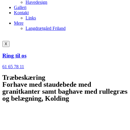
Havedesign
Galleri
Kontakt
Links
Mere
Langdrætgård Friland
X
Ring til os
61 65 78 11
Træbeskæring
Forhave med staudebede med
granitkanter samt baghave med rullegræs
og belægning, Kolding​